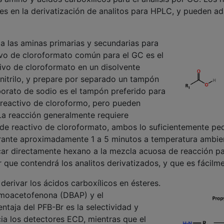
es en la derivatización de analitos para HPLC, y pueden ada
 a las aminas primarias y secundarias para
ivo de cloroformato común para el GC es el
tivo de cloroformato en un disolvente
nitrilo, y prepare por separado un tampón
borato de sodio es el tampón preferido para
 reactivo de cloroformo, pero pueden
La reacción generalmente requiere
de reactivo de cloroformato, ambos lo suficientemente pe
urante aproximadamente 1 a 5 minutos a temperatura ambien
icar directamente hexano a la mezcla acuosa de reacción par
 que contendrá los analitos derivatizados, y que es fácilm
 derivar los ácidos carboxílicos en ésteres.
omoacetofenona (DBAP) y el
taja del PFB-Br es la selectividad y
cia los detectores ECD, mientras que el